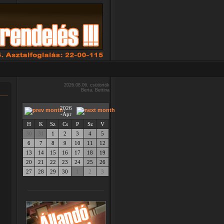
2026.08.06. csütörtök
Berta, Bettina
2026
-Ápr
H
K
Sz
Cs
P
Sz
V
30
31
1
2
3
4
5
6
7
8
9
10
11
12
13
14
15
16
17
18
19
20
21
22
23
24
25
26
27
28
29
30
1
2
3