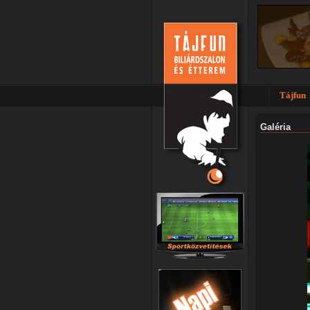
Tájfun
Galéria