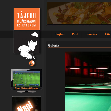
Tájfun
Pool
Snooker
Étt
Galéria