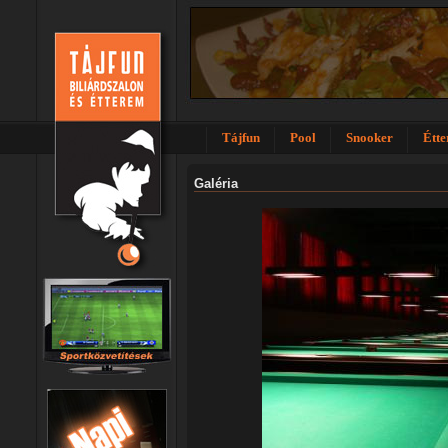
Tájfun
Pool
Snooker
Étt
Galéria