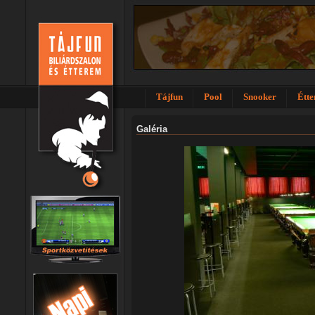
Tájfun
Pool
Snooker
Étt
Galéria