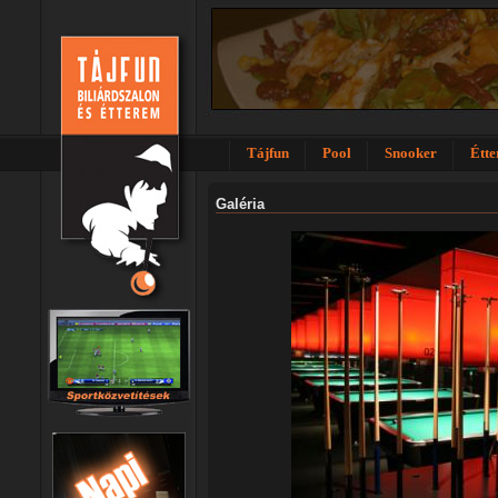
Tájfun
Pool
Snooker
Étt
Galéria