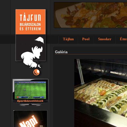
Tájfun
Pool
Snooker
Étt
Galéria