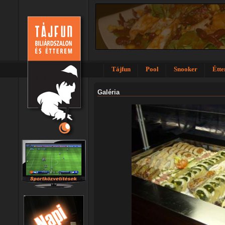
Tájfun
Pool
Snooker
Étt
Galéria