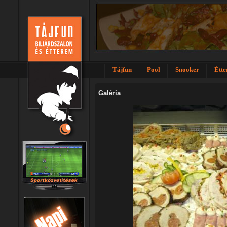
Tájfun
Pool
Snooker
Étt
Galéria