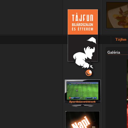
Tájfun
Galéria