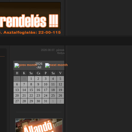
2026.08.07. péntek
Ibolya
2026
-Júl
H
K
Sz
Cs
P
Sz
V
29
30
1
2
3
4
5
6
7
8
9
10
11
12
13
14
15
16
17
18
19
20
21
22
23
24
25
26
27
28
29
30
31
1
2