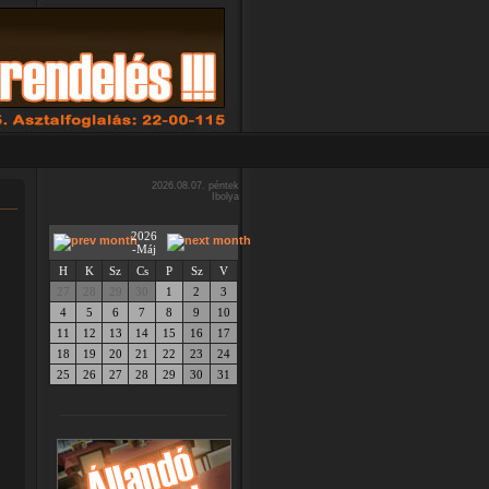
2026.08.07. péntek
Ibolya
2026
-Máj
H
K
Sz
Cs
P
Sz
V
27
28
29
30
1
2
3
4
5
6
7
8
9
10
11
12
13
14
15
16
17
18
19
20
21
22
23
24
25
26
27
28
29
30
31