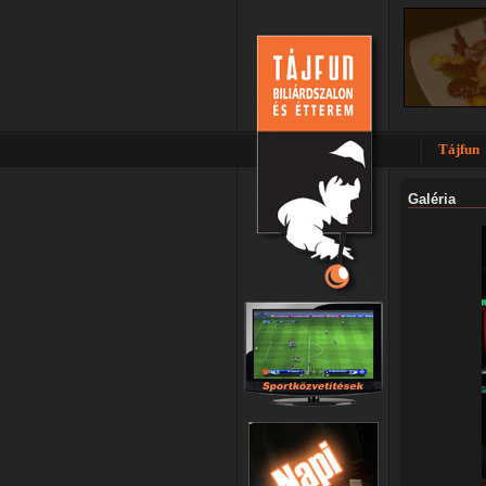
Tájfun
Galéria