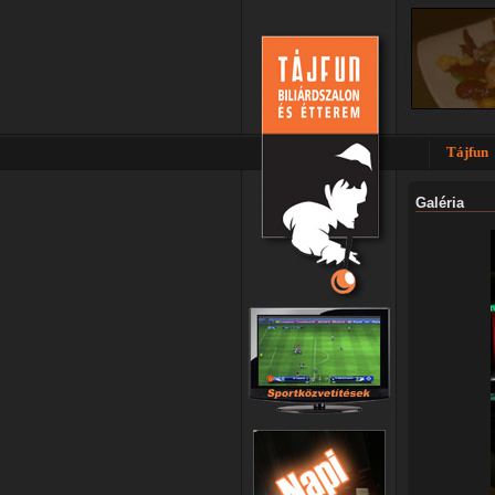
Tájfun
Galéria