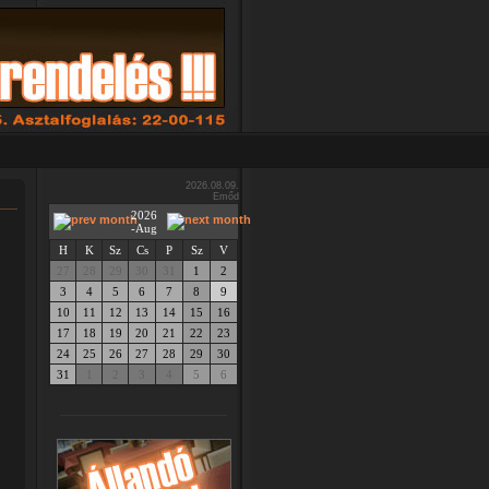
2026.08.09.
Emőd
2026
-Aug
H
K
Sz
Cs
P
Sz
V
27
28
29
30
31
1
2
3
4
5
6
7
8
9
10
11
12
13
14
15
16
17
18
19
20
21
22
23
24
25
26
27
28
29
30
31
1
2
3
4
5
6