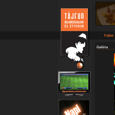
Tájfun
Galéria