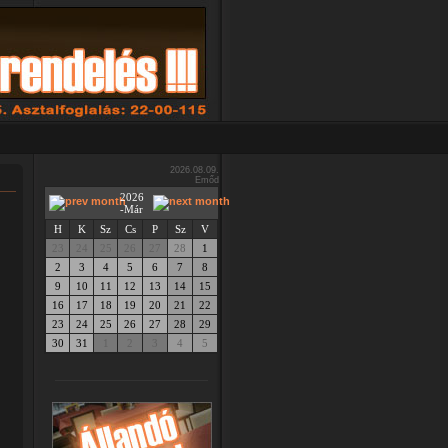
2026.08.09.
Emőd
2026
-Már
H
K
Sz
Cs
P
Sz
V
23
24
25
26
27
28
1
2
3
4
5
6
7
8
9
10
11
12
13
14
15
16
17
18
19
20
21
22
23
24
25
26
27
28
29
30
31
1
2
3
4
5