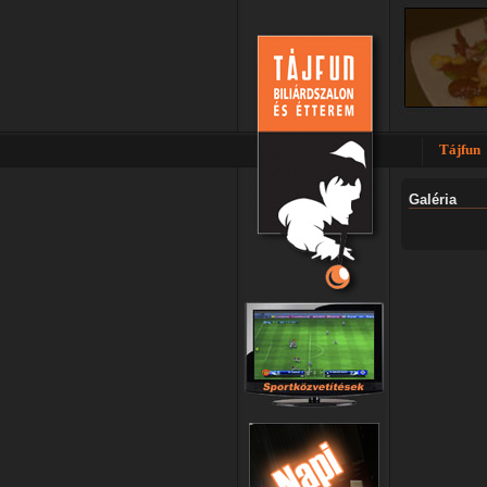
Tájfun
Galéria