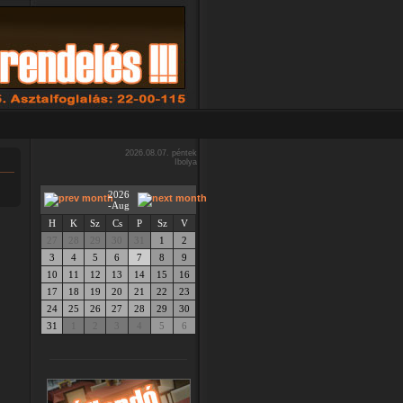
2026.08.07. péntek
Ibolya
2026
-Aug
H
K
Sz
Cs
P
Sz
V
27
28
29
30
31
1
2
3
4
5
6
7
8
9
10
11
12
13
14
15
16
17
18
19
20
21
22
23
24
25
26
27
28
29
30
31
1
2
3
4
5
6