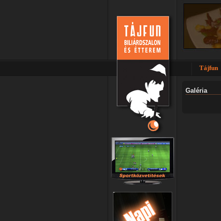
Tájfun
Galéria