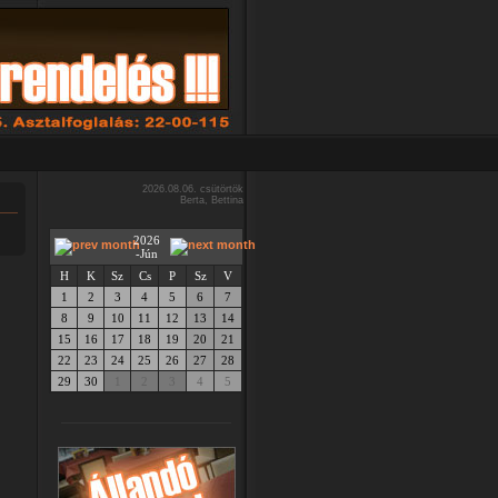
2026.08.06. csütörtök
Berta, Bettina
2026
-Jún
H
K
Sz
Cs
P
Sz
V
1
2
3
4
5
6
7
8
9
10
11
12
13
14
15
16
17
18
19
20
21
22
23
24
25
26
27
28
29
30
1
2
3
4
5