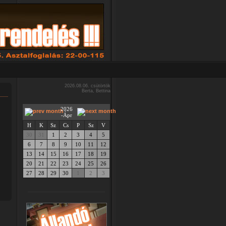
2026.08.06. csütörtök
Berta, Bettina
2026
-Ápr
H
K
Sz
Cs
P
Sz
V
30
31
1
2
3
4
5
6
7
8
9
10
11
12
13
14
15
16
17
18
19
20
21
22
23
24
25
26
27
28
29
30
1
2
3