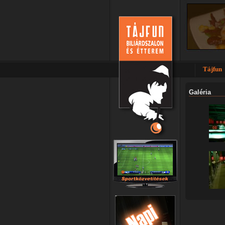
Tájfun
Galéria