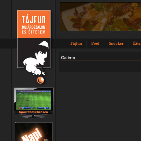
Tájfun
Pool
Snooker
Étt
Galéria