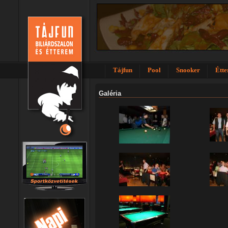
Tájfun
Pool
Snooker
Étt
Galéria