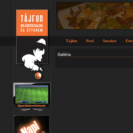
Tájfun
Pool
Snooker
Étt
Galéria