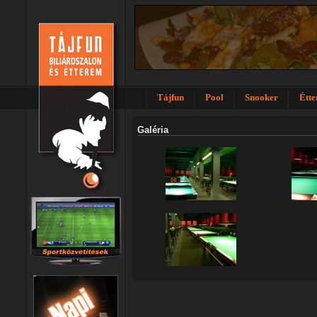
Tájfun
Pool
Snooker
Étt
Galéria