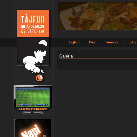
Tájfun
Pool
Snooker
Étt
Galéria