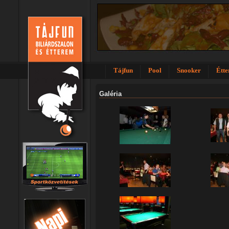
Tájfun
Pool
Snooker
Étt
Galéria