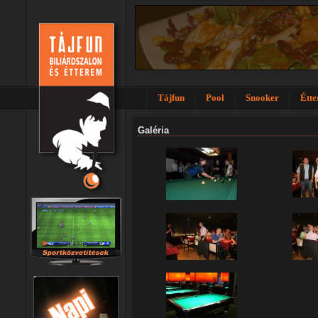
Tájfun
Pool
Snooker
Étt
Galéria