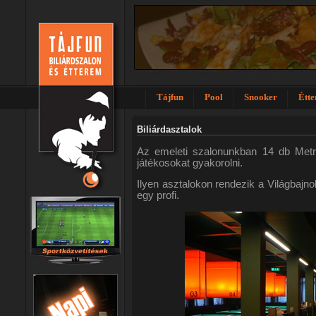
Tájfun
Pool
Snooker
Étt
Biliárdasztalok
Az emeleti szalonunkban 14 db Metro
játékosokat gyakorolni.
Ilyen asztalokon rendezik a Világbajn
egy profi.