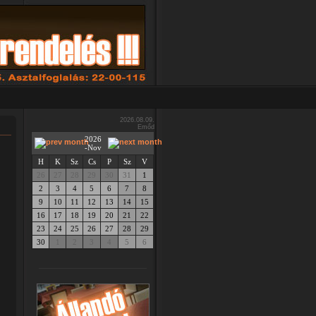
2026.08.09.
Emőd
2026
-Nov
H
K
Sz
Cs
P
Sz
V
26
27
28
29
30
31
1
2
3
4
5
6
7
8
9
10
11
12
13
14
15
16
17
18
19
20
21
22
23
24
25
26
27
28
29
30
1
2
3
4
5
6