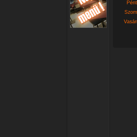
Pént
Szom
Vasár