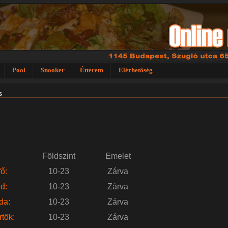
Pool
Snooker
Étterem
Elérhetőség
s
Földszint
Emelet
ő:
10-23
Zárva
d:
10-23
Zárva
da:
10-23
Zárva
tök:
10-23
Zárva