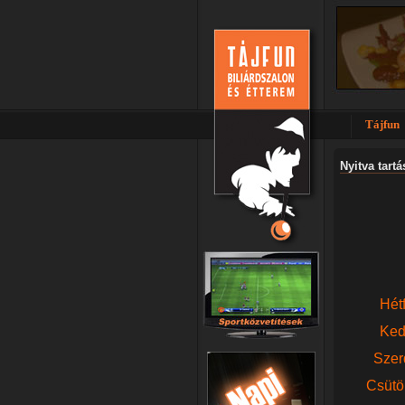
Tájfun
Nyitva tartá
Hétf
Ked
Szer
Csütör