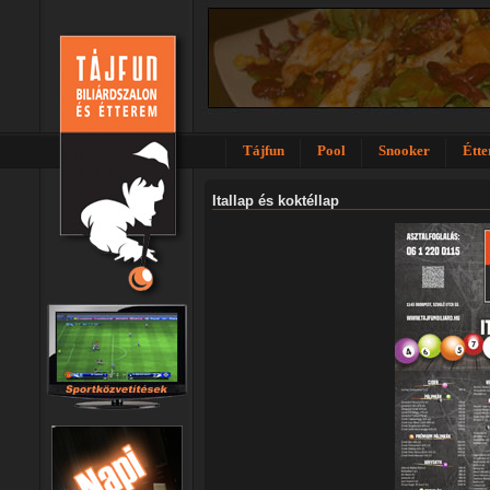
Tájfun
Pool
Snooker
Étt
Itallap és koktéllap