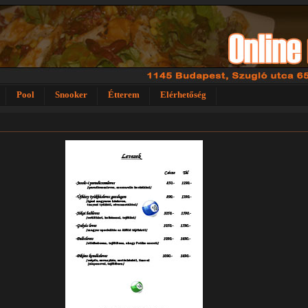
Pool
Snooker
Étterem
Elérhetőség