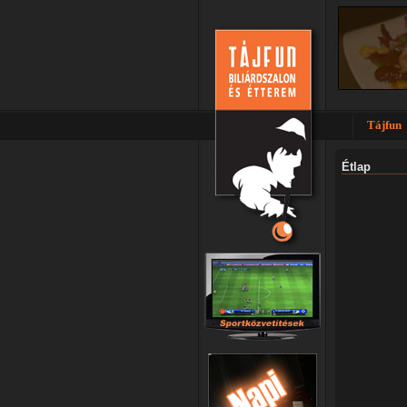
Tájfun
Étlap