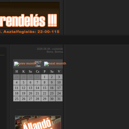
2026.08.06. csütörtök
Berta, Bettina
2027
-Jan
H
K
Sz
Cs
P
Sz
V
28
29
30
31
1
2
3
4
5
6
7
8
9
10
11
12
13
14
15
16
17
18
19
20
21
22
23
24
25
26
27
28
29
30
31