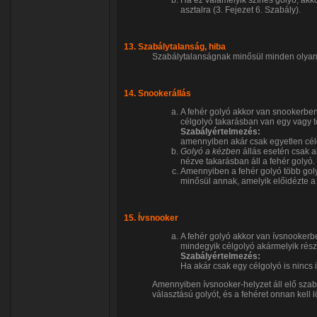
Ha ez valamelyik színes golyó, akkor
asztalra (3. Fejezet 6. Szabály).
13. Szabálytalanság, hiba
Szabálytalanságnak minősül minden olyan tet
14. Snookerállás
A fehér golyó akkor van snookerbe
célgolyó takarásban van egy vagy t
Szabályértelmezés:
amennyiben akár csak egyetlen cél
Golyó a kézben
állás esetén csak a
nézve takarásban áll a fehér golyó.
Amennyiben a fehér golyó több golyó
minősül annak, amelyik előidézte a
15. Ívsnooker
A fehér golyó akkor van ívsnookerb
mindegyik célgolyó akármelyik része
Szabályértelmezés:
Ha akár csak egy célgolyó is nincs
Amennyiben ívsnooker-helyzet áll elő sza
választású golyót, és a fehéret onnan kell l