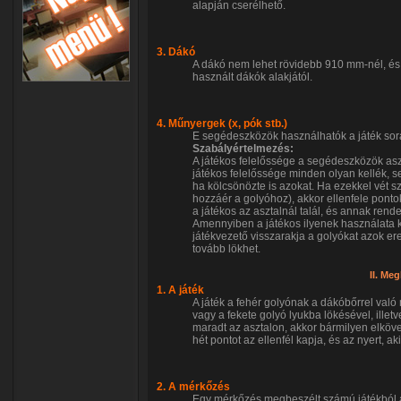
alapján cserélhető.
3. Dákó
A dákó nem lehet rövidebb 910 mm-nél, és
használt dákók alakjától.
4. Műnyergek (x, pók stb.)
E segédeszközök használhatók a játék sor
Szabályértelmezés:
A játékos felelőssége a segédeszközök asz
játékos felelőssége minden olyan kellék, s
ha kölcsönözte is azokat. Ha ezekkel vét s
hozzáér a golyóhoz), akkor ellenfele ponto
a játékos az asztalnál talál, és annak rende
Amennyiben a játékos ilyenek használata 
játékvezető visszarakja a golyókat azok er
tovább lökhet.
II. Me
1. A játék
A játék a fehér golyónak a dákóbőrrel val
vagy a fekete golyó lyukba lökésével, illetv
maradt az asztalon, akkor bármilyen elkövet
hét pontot az ellenfél kapja, és az nyert, a
2. A mérkőzés
Egy mérkőzés megbeszélt számú játékból ál