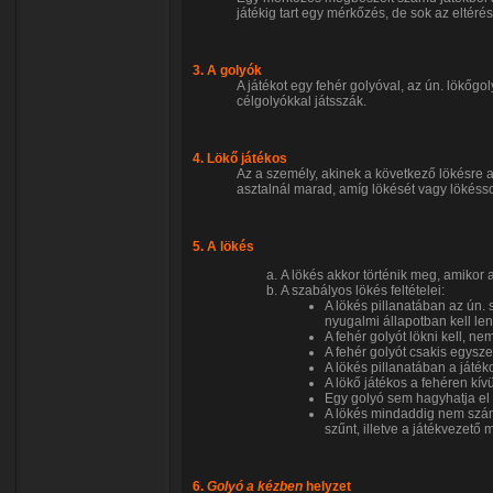
játékig tart egy mérkőzés, de sok az eltérés 
3. A golyók
A játékot egy fehér golyóval, az ún. lökőgol
célgolyókkal játsszák.
4. Lökő játékos
Az a személy, akinek a következő lökésre 
asztalnál marad, amíg lökését vagy lökésso
5. A lökés
A lökés akkor történik meg, amikor 
A szabályos lökés feltételei:
A lökés pillanatában az ún.
nyugalmi állapotban kell le
A fehér golyót lökni kell, ne
A fehér golyót csakis egysze
A lökés pillanatában a játék
A lökő játékos a fehéren kí
Egy golyó sem hagyhatja el a
A lökés mindaddig nem szá
szűnt, illetve a játékvezető 
6.
Golyó a kézben
helyzet