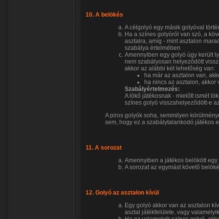
10. A belökés
A célgolyó egy másik golyóval történ
Ha a színes golyóról van szó, a kö
asztalra, amíg - mint asztalon maradt
szabálya értelmében
Amennyiben egy golyó úgy került l
nem szabályosan helyeződött vissza
akkor az alábbi két lehetőség van:
ha már az asztalon van, akk
ha nincs az asztalon, akkor 
Szabályértelmezés:
A lökő játékosnak - mielőtt ismét 
színes golyó visszahelyeződött-e az
A piros golyók soha, semmilyen körülménye
sem, hogy ez a szabálytalankodó játékos előn
11. A sorozat
Amennyiben a játékos belökött egy go
A sorozat az egymást követő belöké
12. Golyó az asztalon kívül
Egy golyó akkor van az asztalon kív
asztal játékfelülete, vagy valamelyik